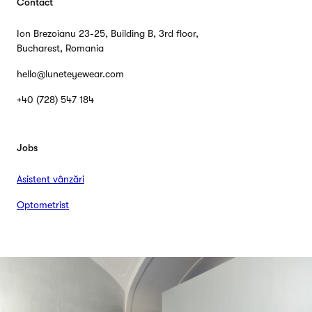
Contact
Ion Brezoianu 23-25
,
Building B, 3rd floor
,
Bucharest
,
Romania
hello@luneteyewear.com
+40 (728) 547 184
Jobs
Asistent vânzări
Optometrist