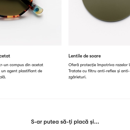
cetat
Lentile de soare
ntr-un compus din acetat
Oferă protecție împotriva razelor 
i un agent plastifiant de
Tratate cu filtru anti-reflex și anti-
ală.
zgârieturi.
S-ar putea să-ți placă și...