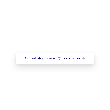
Consultații gratuite!
Rezervă loc
Newsletter
Îți trimitem cele mai noi lansări,