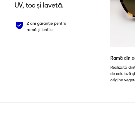
UV, toc și lavetă.
2 ani garanție pentru
ramă și lentile
Ramă din a
Realizată di
de celuloză ș
origine veget