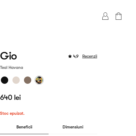
Gio
4,9
Recenzii
Teal Havana
640 lei
Stoc epuizat.
Beneficii
Dimensiuni