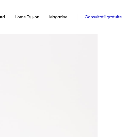
ard
Home Try-on
Magazine
Consultații gratuite