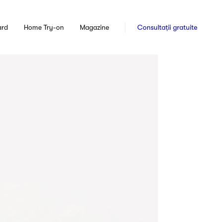
ard
Home Try-on
Magazine
Consultații gratuite