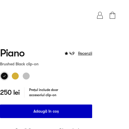
Piano
4,9
Recenzii
Brushed Black
clip-on
Prețul include doar
250 lei
accesoriul clip-on
Adaugă în coș