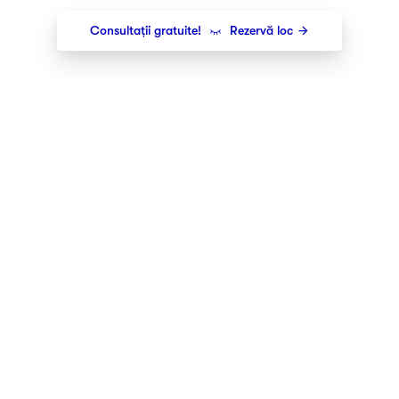
Consultații gratuite!
Rezervă loc
Newsletter
Îți trimitem cele mai noi lansări,
oferte și evenimente direct pe
email.