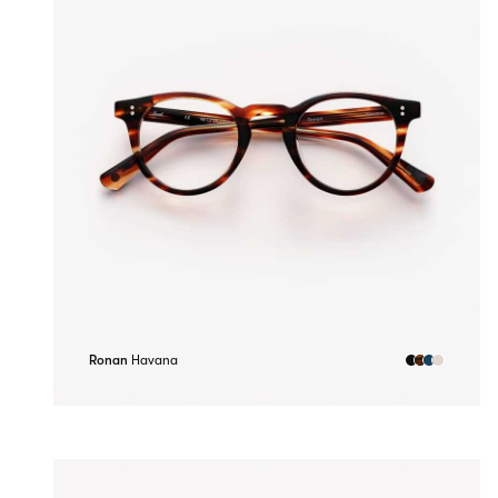
Ronan
Havana