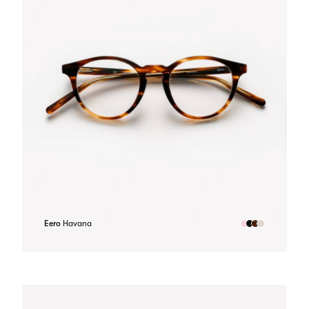
Eero
Havana