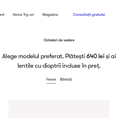
ard
Home Try-on
Magazine
Consultații gratuite
Ochelari de vedere
Alege modelul preferat. Plătești
640 lei
și ai
lentile cu dioptrii incluse în preț.
Femei
Bărbați