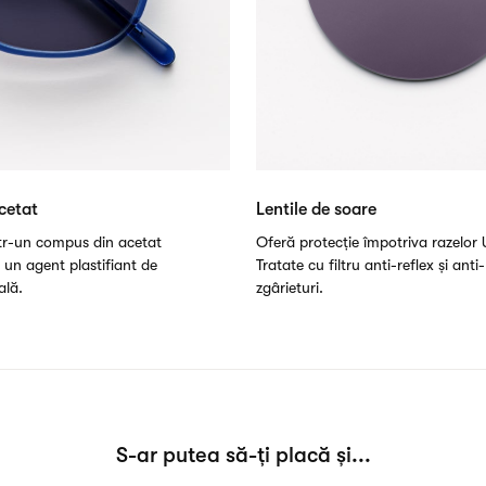
cetat
Lentile de soare
ntr-un compus din acetat
Oferă protecție împotriva razelor 
i un agent plastifiant de
Tratate cu filtru anti-reflex și anti-
ală.
zgârieturi.
S-ar putea să-ți placă și...