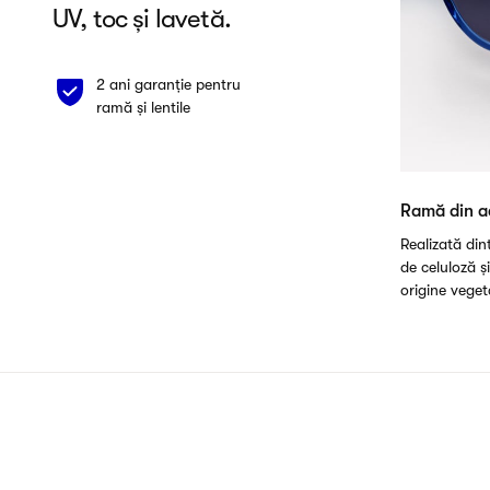
UV, toc și lavetă.
2 ani garanție pentru
ramă și lentile
Ramă din a
Realizată di
de celuloză ș
origine veget