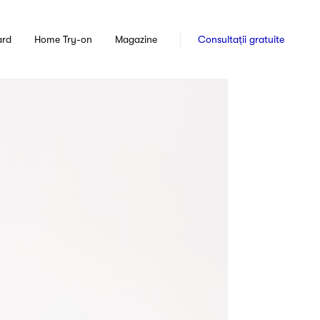
ard
Home Try-on
Magazine
Consultații gratuite