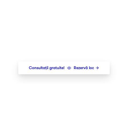
Consultații gratuite!
Rezervă loc
Newsletter
Îți trimitem cele mai noi lansări,