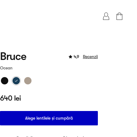
Bruce
4,9
Recenzii
Ocean
640 lei
Alege lentilele și cumpără