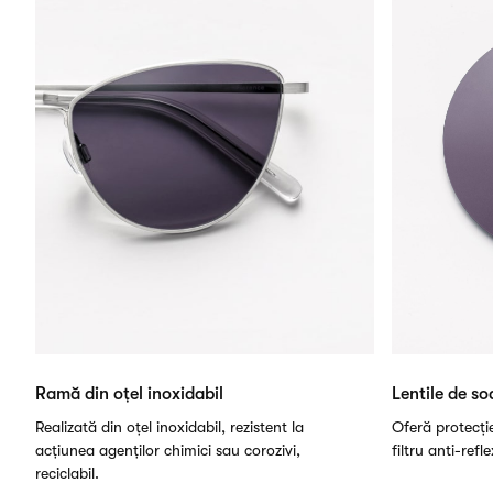
Ramă din oțel inoxidabil
Lentile de so
Realizată din oțel inoxidabil, rezistent la
Oferă protecți
acțiunea agenților chimici sau corozivi,
filtru anti-refl
reciclabil.