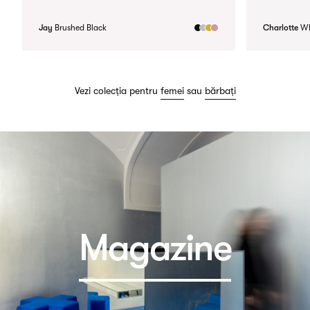
Jay
Brushed Black
Charlotte
Wh
Vezi colecția pentru
femei
sau
bărbați
Magazine