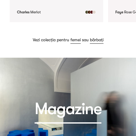
Charles
Merlot
Faye
Rose G
Vezi colecția pentru
femei
sau
bărbați
Magazine