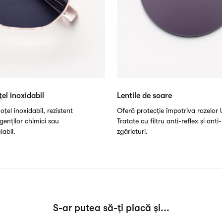
el inoxidabil
Lentile de soare
oțel inoxidabil, rezistent
Oferă protecție împotriva razelor 
genților chimici sau
Tratate cu filtru anti-reflex și anti-
labil.
zgârieturi.
S-ar putea să-ți placă și...