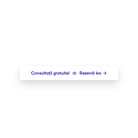
Consultații gratuite!
Rezervă loc
Newsletter
Îți trimitem cele mai noi lansări,