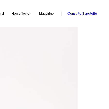
ard
Home Try-on
Magazine
Consultații gratuite