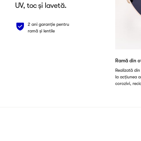
UV, toc și lavetă.
2 ani garanție pentru
ramă și lentile
Ramă din oț
Realizată din 
la acțiunea a
corozivi, recic