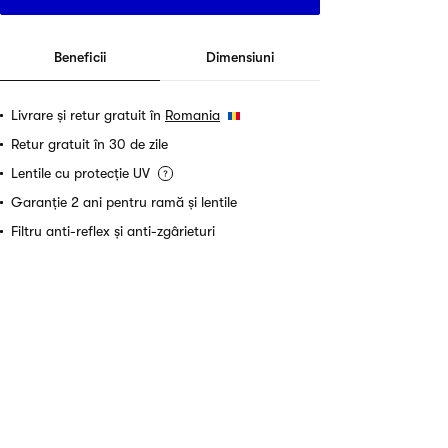
Beneficii
Dimensiuni
Livrare și retur gratuit în
Romania
Retur gratuit în 30 de zile
Lentile cu protecție UV
Garanție 2 ani pentru ramă și lentile
Filtru anti-reflex și anti-zgârieturi