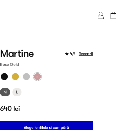
Martine
4,9
Recenzii
Rose Gold
M
L
640 lei
Alege lentilele și cumpără