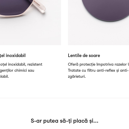
el inoxidabil
Lentile de soare
oțel inoxidabil, rezistent
Oferă protecție împotriva razelor 
genților chimici sau
Tratate cu filtru anti-reflex și anti-
labil.
zgârieturi.
S-ar putea să-ți placă și...