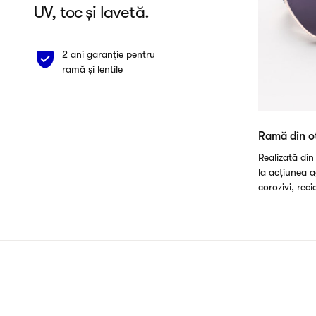
UV, toc și lavetă.
2 ani garanție pentru
ramă și lentile
Ramă din oț
Realizată din 
la acțiunea a
corozivi, recic