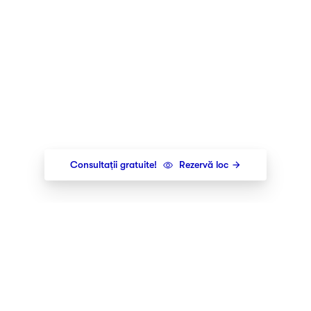
Consultații gratuite!
Rezervă loc
Newsletter
Îți trimitem cele mai noi lansări,