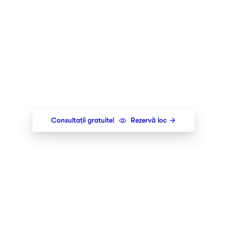
Consultații gratuite!
Rezervă loc
Newsletter
Îți trimitem cele mai noi lansări,