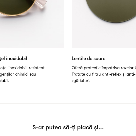
el inoxidabil
Lentile de soare
oțel inoxidabil, rezistent
Oferă protecție împotriva razelor 
genților chimici sau
Tratate cu filtru anti-reflex și anti-
labil.
zgârieturi.
S-ar putea să-ți placă și...