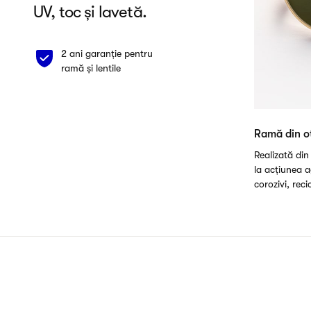
UV, toc și lavetă.
2 ani garanție pentru
ramă și lentile
Ramă din oț
Realizată din 
la acțiunea a
corozivi, recic