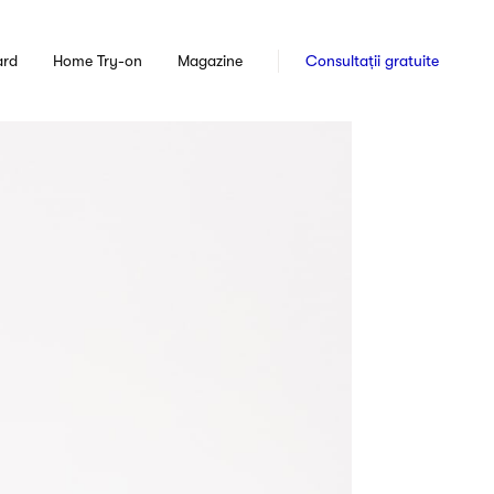
ard
Home Try-on
Magazine
Consultații gratuite