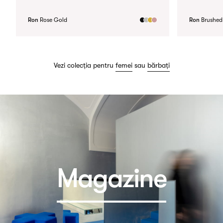
Ron
Rose Gold
Ron
Brushed 
Vezi colecția pentru
femei
sau
bărbați
Magazine