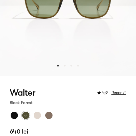
Walter
4,9
Recenzii
Black Forest
640 lei