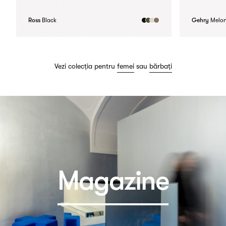
Ross
Black
Gehry
Melo
Vezi colecția pentru
femei
sau
bărbați
Magazine