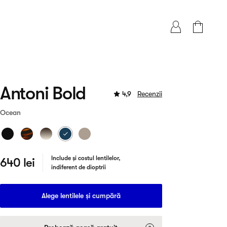
Antoni Bold
4,9
Recenzii
Ocean
Include și costul lentilelor,
640 lei
indiferent de dioptrii
Alege lentilele și cumpără