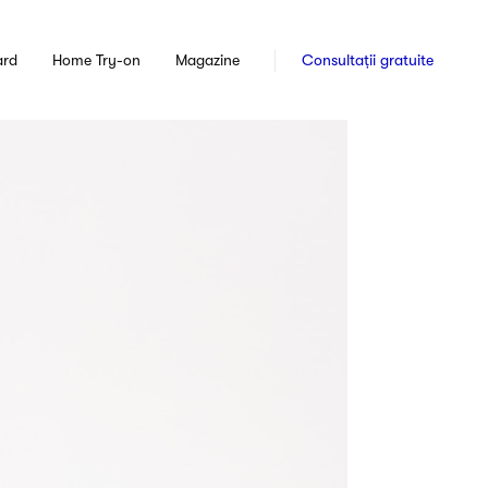
ard
Home Try-on
Magazine
Consultații gratuite