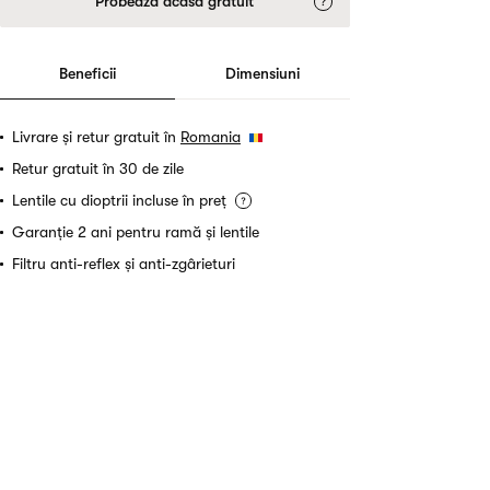
Probează acasă gratuit
Beneficii
Dimensiuni
Livrare și retur gratuit în
Romania
Retur gratuit în 30 de zile
Lentile cu dioptrii incluse în preț
Garanție 2 ani pentru ramă și lentile
Filtru anti-reflex și anti-zgârieturi