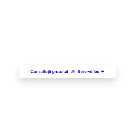
Consultații gratuite!
Rezervă loc
Newsletter
Îți trimitem cele mai noi lansări,