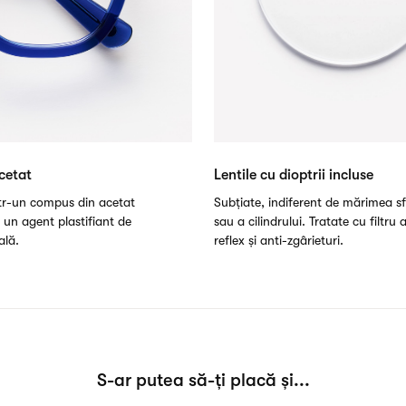
cetat
Lentile cu dioptrii incluse
ntr-un compus din acetat
Subțiate, indiferent de mărimea sf
i un agent plastifiant de
sau a cilindrului. Tratate cu filtru 
ală.
reflex și anti-zgârieturi.
S-ar putea să-ți placă și...