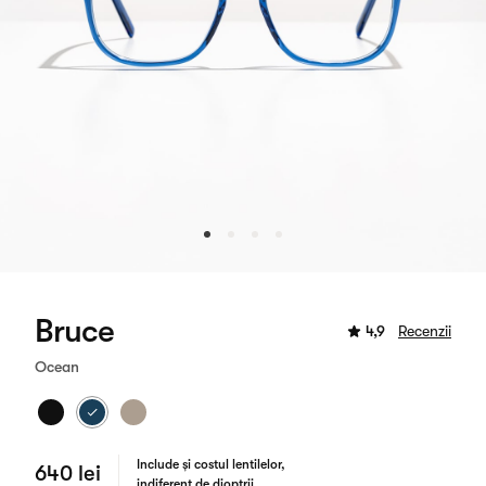
Bruce
4,9
Recenzii
Ocean
Include și costul lentilelor,
640 lei
indiferent de dioptrii