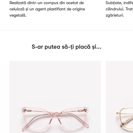
Realizată dintr-un compus din acetat de
Subțiate, indi
celuloză și un agent plastifiant de origine
cilindrului. Tra
vegetală.
zgârieturi.
S-ar putea să-ți placă și...