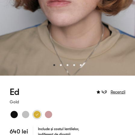
Ed
4,9
Recenzii
Gold
Include și costul lentilelor,
640 lei
indiferent de dioptrii