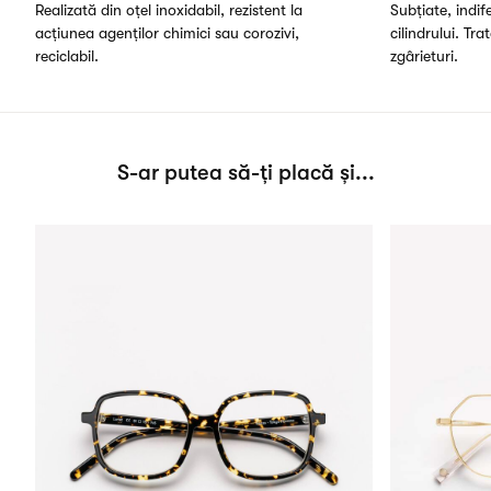
Realizată din oțel inoxidabil, rezistent la
Subțiate, indi
acțiunea agenților chimici sau corozivi,
cilindrului. Tra
reciclabil.
zgârieturi.
S-ar putea să-ți placă și...