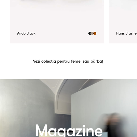
Ando
Black
Hans
Brushed
Vezi colecția pentru
femei
sau
bărbați
Magazine