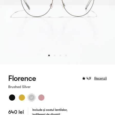
Florence
4,9
Recenzii
Brushed Silver
Include și costul lentilelor,
640 lei
indiferent de dioptrii