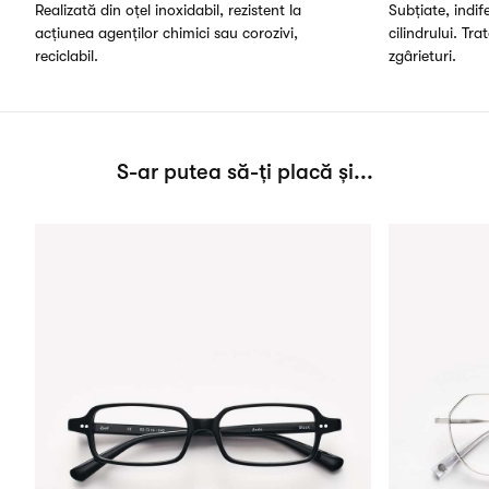
Realizată din oțel inoxidabil, rezistent la
Subțiate, indi
acțiunea agenților chimici sau corozivi,
cilindrului. Tra
reciclabil.
zgârieturi.
S-ar putea să-ți placă și...