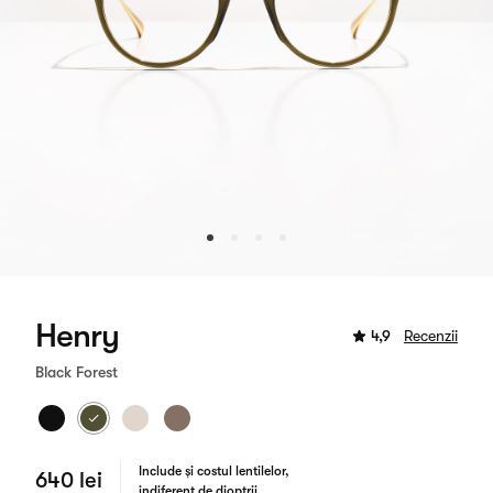
Henry
4,9
Recenzii
Black Forest
Include și costul lentilelor,
640 lei
indiferent de dioptrii