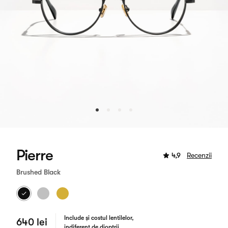
Pierre
4,9
Recenzii
Brushed Black
Include și costul lentilelor,
640 lei
indiferent de dioptrii