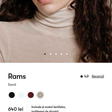
Rams
4,9
Recenzii
Sand
Include și costul lentilelor,
640 lei
indiferent de dioptrii