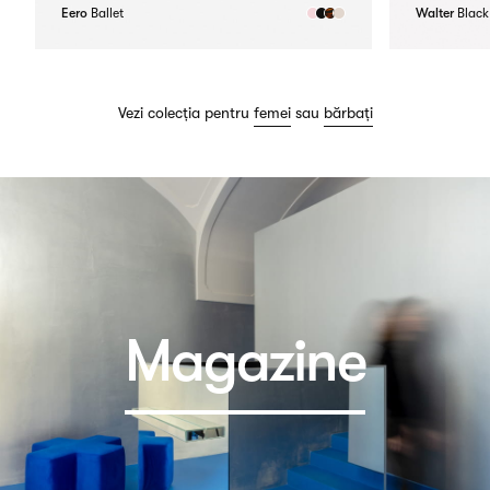
Eero
Ballet
Walter
Black
Vezi colecția pentru
femei
sau
bărbați
Magazine