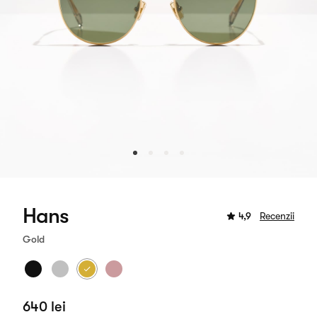
Hans
4,9
Recenzii
Gold
640 lei