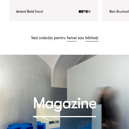
Antoni Bold
Sand
Ron
Brushed
Vezi colecția pentru
femei
sau
bărbați
Magazine