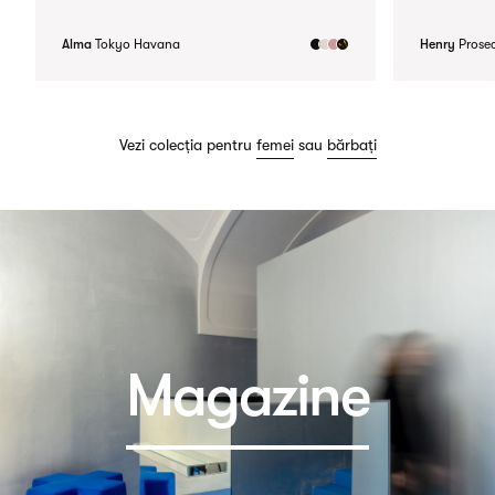
Alma
Tokyo Havana
Henry
Prose
Vezi colecția pentru
femei
sau
bărbați
Magazine