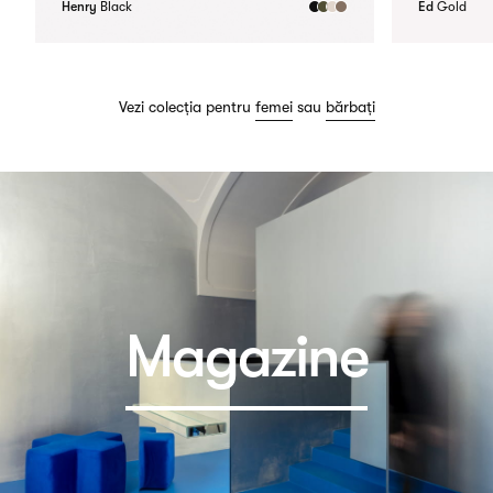
Henry
Black
Ed
Gold
Vezi colecția pentru
femei
sau
bărbați
Magazine