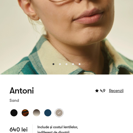
Antoni
4,9
Recenzii
Sand
Include și costul lentilelor,
640 lei
indiferent de dioptrii