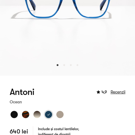
Antoni
4,9
Recenzii
Ocean
Include și costul lentilelor,
640 lei
indiferent de dioptrii