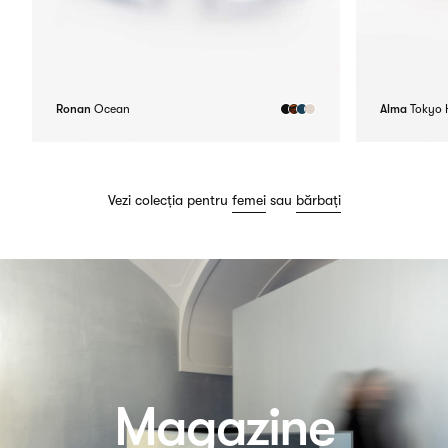
Ronan
Ocean
Alma
Tokyo
Vezi colecția pentru
femei
sau
bărbați
Magazine