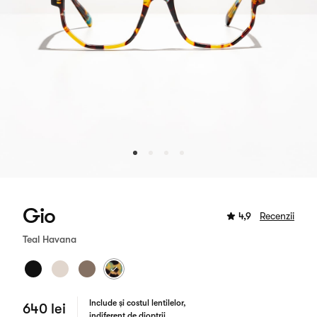
Gio
4,9
Recenzii
Teal Havana
Include și costul lentilelor,
640 lei
indiferent de dioptrii