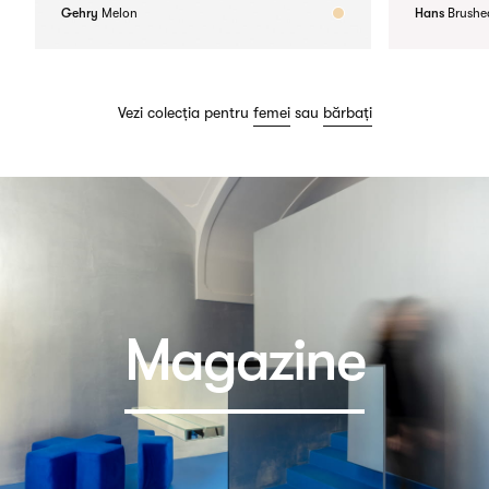
Gehry
Melon
Hans
Brushed
Vezi colecția pentru
femei
sau
bărbați
Magazine