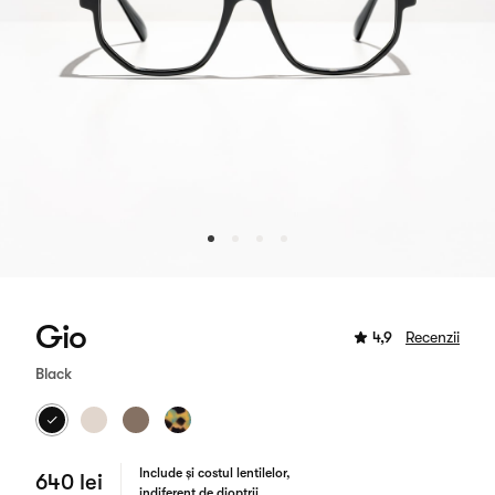
Gio
4,9
Recenzii
Black
Include și costul lentilelor,
640 lei
indiferent de dioptrii