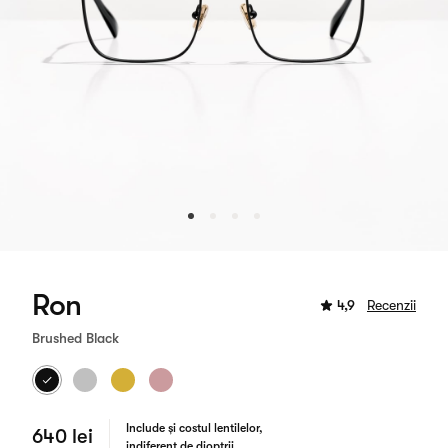
Ron
4,9
Recenzii
Brushed Black
Include și costul lentilelor,
640 lei
indiferent de dioptrii