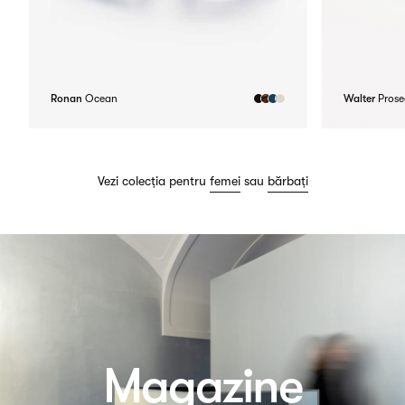
Ronan
Ocean
Walter
Prose
Vezi colecția pentru
femei
sau
bărbați
Magazine