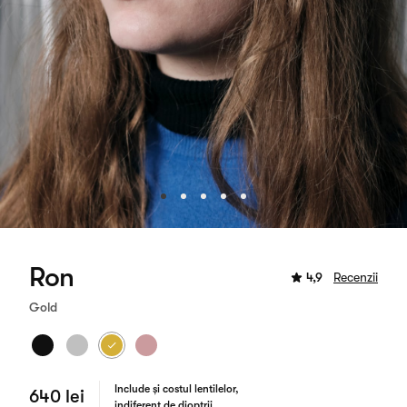
Ron
4,9
Recenzii
Gold
Include și costul lentilelor,
640 lei
indiferent de dioptrii