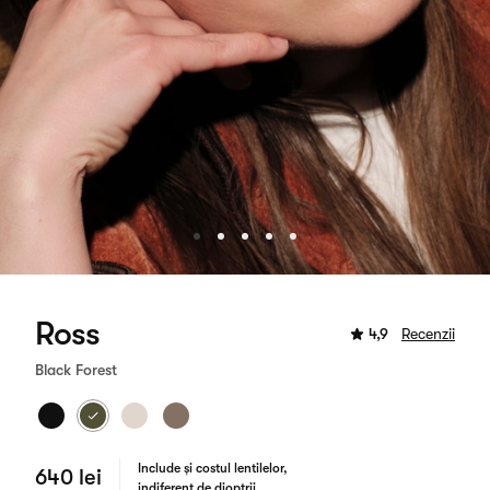
Ross
4,9
Recenzii
Black Forest
Include și costul lentilelor,
640 lei
indiferent de dioptrii