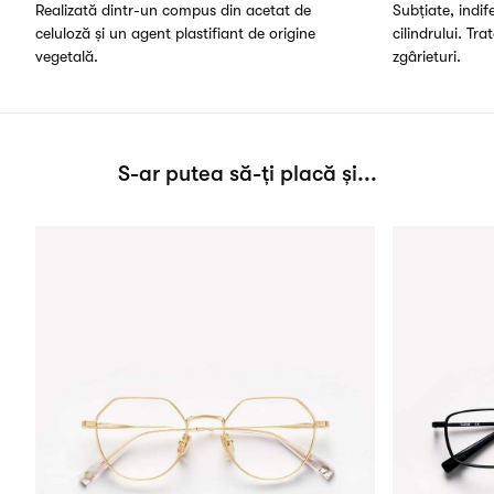
Realizată dintr-un compus din acetat de
Subțiate, indi
celuloză și un agent plastifiant de origine
cilindrului. Tra
vegetală.
zgârieturi.
S-ar putea să-ți placă și...