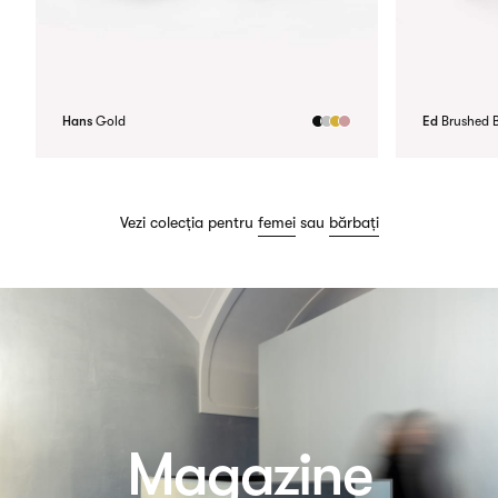
Hans
Gold
Ed
Brushed 
Vezi colecția pentru
femei
sau
bărbați
Magazine