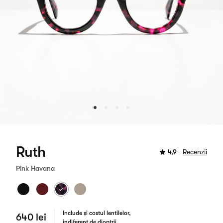
Ruth
4,9
Recenzii
Pink Havana
Include și costul lentilelor,
640 lei
indiferent de dioptrii