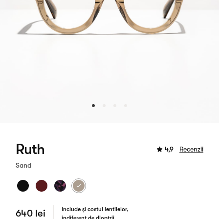
Ruth
4,9
Recenzii
Sand
Include și costul lentilelor,
640 lei
indiferent de dioptrii