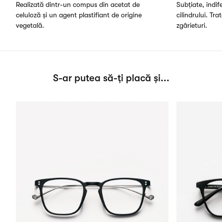
Realizată dintr-un compus din acetat de
Subțiate, indi
celuloză și un agent plastifiant de origine
cilindrului. Tra
vegetală.
zgârieturi.
S-ar putea să-ți placă și...