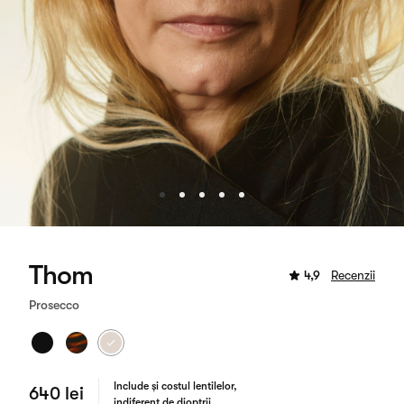
Thom
4,9
Recenzii
Prosecco
Include și costul lentilelor,
640 lei
indiferent de dioptrii