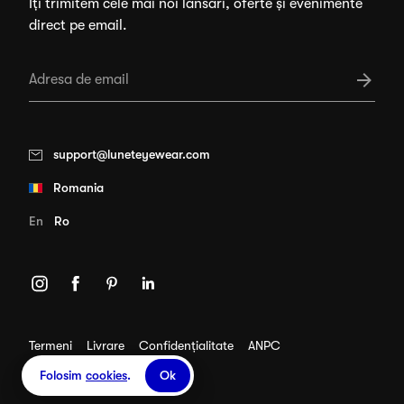
Îți trimitem cele mai noi lansări, oferte și evenimente
direct pe email.
support@luneteyewear.com
Romania
En
Ro
Termeni
Livrare
Confidențialitate
ANPC
© 2026 LUNET